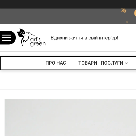
Вдихни життя в свій інтер'єр!
ПРО НАС
ТОВАРИ І ПОСЛУГИ