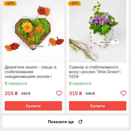
–50%
–50%
Дерев'яне кашпо - серце зі
Сувенір зі стабілізованого
стабілізованим
моху і рослин "Artis Green",
скандинавським мохом і
S104
цинією, S103
В наявності
В наявності
315
315
₴
₴
630 ₴
630 ₴
Купити
Купити
Показати ще