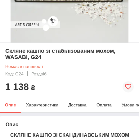
Скляне кашпо зі стабілізованим мохом,
WASABI, G24
Немає в наявності
Код: G24
Роздріб
1 138
₴
Опис
Характеристики
Доставка
Оплата
Умови п
Опис
СКЛЯНЕ КАШПО ЗІ СКАНДИНАВСЬКИМ МОХОМ