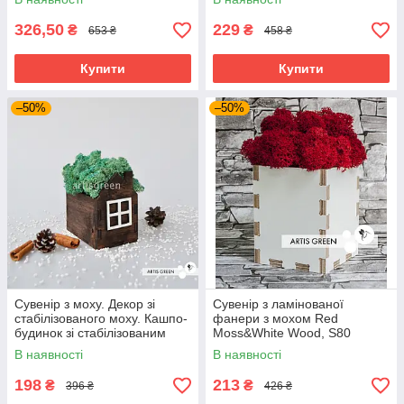
326,50
229
₴
₴
653 ₴
458 ₴
Купити
Купити
–50%
–50%
Сувенір з моху. Декор зі
Сувенір з ламінованої
стабілізованого моху. Кашпо-
фанери з мохом Red
будинок зі стабілізованим
Moss&White Wood, S80
мохом, бірюзовий.
В наявності
В наявності
Корпоративні подарунки.
198
213
₴
₴
396 ₴
426 ₴