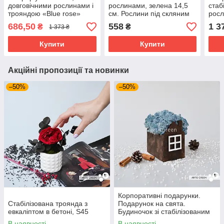
довговічними рослинами і
рослинами, зелена 14,5
стаб
трояндою «Blue rose»
см. Рослини під скляним
росл
ковпаком
G19
686,50
558
1 3
₴
₴
1 373 ₴
Купити
Купити
Акційні пропозиції та новинки
–50%
–50%
Корпоративні подарунки.
Стабілізована троянда з
Подарунок на свята.
евкаліптом в бетоні, S45
Будиночок зі стабілізованим
мохом, блакитний
В наявності
В наявності