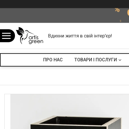
Вдихни життя в свій інтер'єр!
ПРО НАС
ТОВАРИ І ПОСЛУГИ