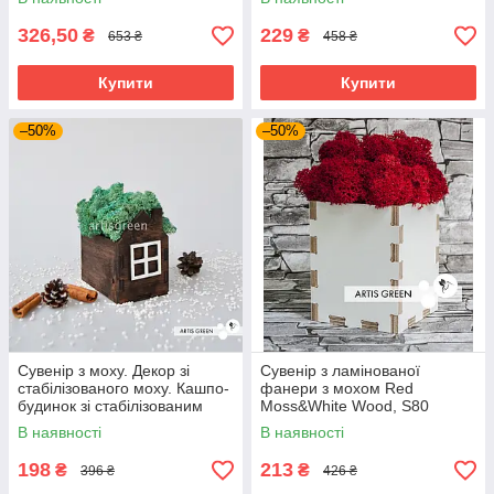
326,50
229
₴
₴
653 ₴
458 ₴
Купити
Купити
–50%
–50%
Сувенір з моху. Декор зі
Сувенір з ламінованої
стабілізованого моху. Кашпо-
фанери з мохом Red
будинок зі стабілізованим
Moss&White Wood, S80
мохом, бірюзовий.
В наявності
В наявності
Корпоративні подарунки.
198
213
₴
₴
396 ₴
426 ₴