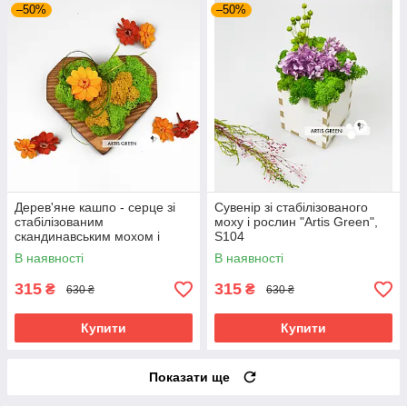
–50%
–50%
Дерев'яне кашпо - серце зі
Сувенір зі стабілізованого
стабілізованим
моху і рослин "Artis Green",
скандинавським мохом і
S104
цинією, S103
В наявності
В наявності
315
315
₴
₴
630 ₴
630 ₴
Купити
Купити
Показати ще