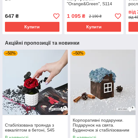
"Orange&Green", S114
росл
Oran
від
S22/
647
1 095
₴
₴
2 190 ₴
від 4
Купити
Купити
Акційні пропозиції та новинки
–50%
–50%
Корпоративні подарунки.
Стабілізована троянда з
Подарунок на свята.
евкаліптом в бетоні, S45
Будиночок зі стабілізованим
мохом, блакитний
В наявності
В наявності