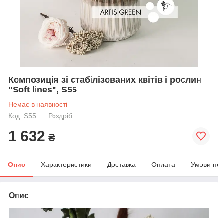
Композиція зі стабілізованих квітів і рослин
"Soft lines", S55
Немає в наявності
Код: S55
Роздріб
1 632
₴
Опис
Характеристики
Доставка
Оплата
Умови п
Опис