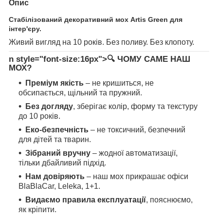
Опис
Стабілізований декоративний мох Artis Green для
інтер'єру.
Живий вигляд на 10 років. Без поливу. Без клопоту.
n style="font-size:16px">🔍
ЧОМУ САМЕ НАШ
МОХ?
Преміум якість
– не кришиться, не
обсипається, щільний та пружний.
Без догляду
, зберігає колір, форму та текстуру
до 10 років.
Еко-безпечність
– не токсичний, безпечний
для дітей та тварин.
Зібраний вручну
– жодної автоматизації,
тільки дбайливий підхід.
Нам довіряють
– наш мох прикрашає офіси
BlaBlaCar, Leleka, 1+1.
Видаємо правила експлуатації
, пояснюємо,
як кріпити.