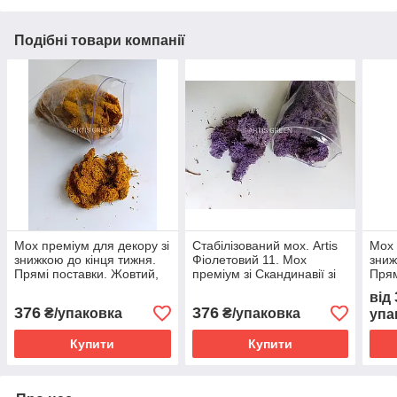
Подібні товари компанії
Мох преміум для декору зі
Стабілізований мох. Artis
Мох
знижкою до кінця тижня.
Фіолетовий 11. Мох
зниж
Прямі поставки. Жовтий,
преміум зі Скандинавії зі
Прям
250 г
знижкою 250 г
від
376
376
₴/упаковка
₴/упаковка
упа
Купити
Купити