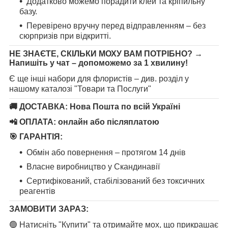
Додатково можемо порадити клей та кріпильну
базу.
Перевірено вручну перед відправленням – без
сюрпризів при відкритті.
НЕ ЗНАЄТЕ, СКІЛЬКИ МОХУ ВАМ ПОТРІБНО?
→
Напишіть у чат – допоможемо за 1 хвилину!
Є ще інші набори для флористів – див. розділ у
нашому каталозі "Товари та Послуги"
🚚
ДОСТАВКА:
Нова Пошта по всій Україні
📲
ОПЛАТА:
онлайн або післяплатою
🎯
ГАРАНТІЯ:
Обмін або повернення – протягом 14 днів
Власне виробництво у Скандинавії
Сертифікований, стабілізований без токсичних
реагентів
ЗАМОВИТИ ЗАРАЗ:
🟢 Натисніть "Купити" та отримайте мох, що прикрашає