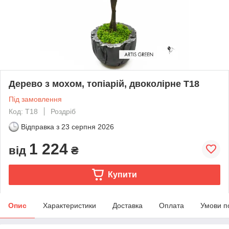
Дерево з мохом, топіарій, двоколірне T18
Під замовлення
Код: T18
Роздріб
Відправка з
23 серпня 2026
1 224
від
₴
Купити
Опис
Характеристики
Доставка
Оплата
Умови п