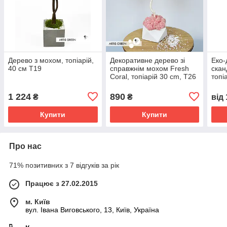
Дерево з мохом, топіарій,
Декоративне дерево зі
Еко-
40 см T19
справжнім мохом Fresh
скан
Coral, топіарій 30 cm, T26
топі
1 224
890
₴
₴
від
Купити
Купити
Про нас
71% позитивних з 7 відгуків за рік
Працює з 27.02.2015
м. Київ
вул. Івана Виговського, 13, Київ, Україна