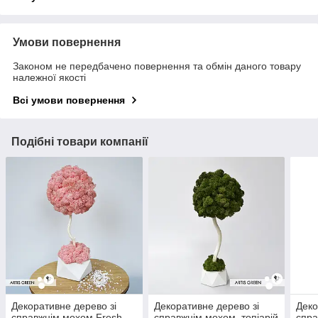
Умови повернення
Законом не передбачено повернення та обмін даного товару
належної якості
Всі умови повернення
Подібні товари компанії
Декоративне дерево зі
Декоративне дерево зі
Деко
справжнім мохом Fresh
справжнім мохом, топіарій
спра