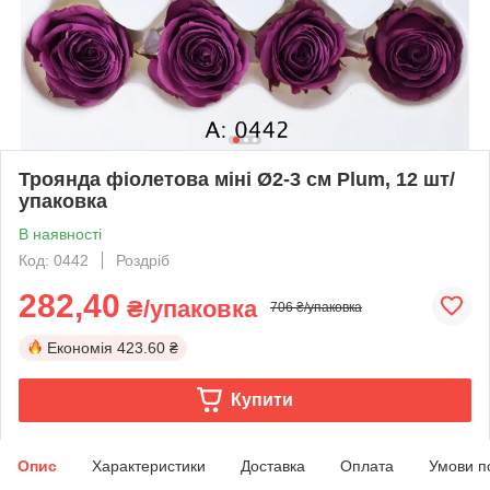
Троянда фіолетова міні Ø2-3 см Plum, 12 шт/
упаковка
В наявності
Код: 0442
Роздріб
282,40
₴/упаковка
706 ₴/упаковка
Економія
423.60 ₴
Купити
Опис
Характеристики
Доставка
Оплата
Умови п