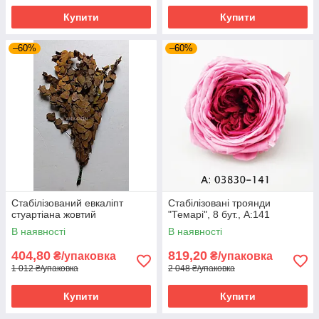
Купити
Купити
–60%
–60%
Стабілізований евкаліпт
Стабілізовані троянди
стуартіана жовтий
"Темарі", 8 бут., А:141
В наявності
В наявності
404,80
819,20
₴/упаковка
₴/упаковка
1 012 ₴/упаковка
2 048 ₴/упаковка
Купити
Купити