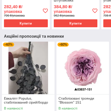
шт/упаковка
упак
282,40
384,80
282
₴/
₴/
упаковка
упаковка
упа
706 ₴/упаковка
962 ₴/упаковка
706 ₴
Купити
Купити
Акційні пропозиції та новинки
–60%
–60%
Евкаліпт Populus,
Стабілізовані троянди
стабілізований сірий/бордо
"Blossom" 151
В наявності
В наявності