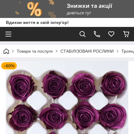
Вдихни життя в свій інтер'єр!
Товари та послуги
СТАБІЛІЗОВАНІ РОСЛИНИ
Троянд
–60%