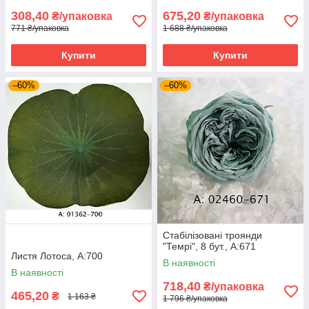
308,40
675,20
₴/упаковка
₴/упаковка
771 ₴/упаковка
1 688 ₴/упаковка
Купити
Купити
–60%
–60%
Стабілізовані троянди
"Темрі", 8 бут., А:671
Листя Лотоса, А:700
В наявності
В наявності
718,40
₴/упаковка
465,20
₴
1 163 ₴
1 796 ₴/упаковка