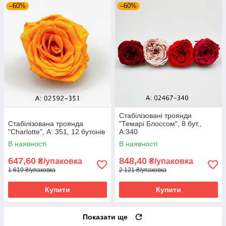
–60%
–60%
Стабілізовані троянди
Стабілізована троянда
"Темарі Блоссом", 8 бут.,
"Charlotte", А: 351, 12 бутонів
А:340
В наявності
В наявності
647,60
848,40
₴/упаковка
₴/упаковка
1 619 ₴/упаковка
2 121 ₴/упаковка
Купити
Купити
Показати ще