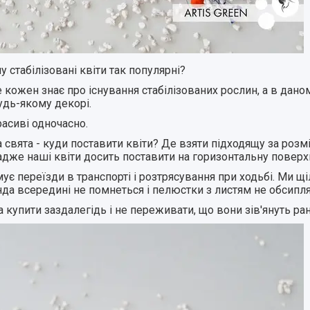
у стабілізовані квіти так популярні?
 кожен знає про існування стабілізованих рослин, а в дан
удь-якому декорі.
расиві одночасно.
а свята - куди поставити квіти? Де взяти підходящу за роз
адже наші квіти досить поставити на горизонтальну поверх
є переїзди в транспорті і розтрясування при ходьбі. Ми щі
оянда всередині не помнеться і пелюстки з листям не обсипля
а купити заздалегідь і не переживати, що вони зів'януть ра