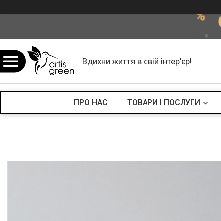
Вдихни життя в свій інтер'єр!
ПРО НАС
ТОВАРИ І ПОСЛУГИ