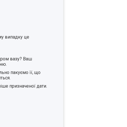
ому випадку це
міром вазу? Ваш
ню.
льно пакуємо її, що
ться.
ніше призначеної дати.