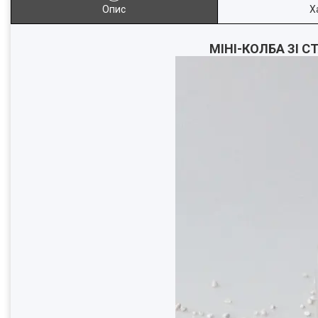
Опис
Х
МІНІ-КОЛБА ЗІ 