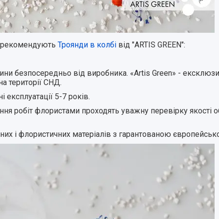
і рекомендують
Троянди в колбі
від "ARTIS GREEN":
лини безпосередньо від виробника. «Artis Green» - ексклю
на території СНД.
ні експлуатації 5-7 років.
інчення робіт флористами проходять уважну перевірку якості
вних і флористичних матеріалів з гарантованою європейськ