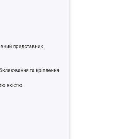
зивний представник
 обклеювання та кріплення
ою якістю.