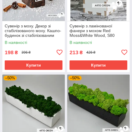
Сувенір з моху. Декор зі
Сувенір з ламінованої
стабілізованого моху. Кашпо-
фанери з мохом Red
будинок зі стабілізованим
Moss&White Wood, S80
мохом, бірюзовий.
В наявності
В наявності
Корпоративні подарунки.
198
213
₴
₴
396 ₴
426 ₴
Купити
Купити
–50%
–50%