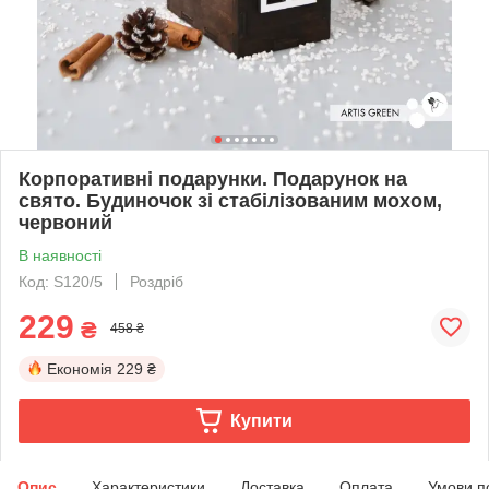
Корпоративні подарунки. Подарунок на
свято. Будиночок зі стабілізованим мохом,
червоний
В наявності
Код: S120/5
Роздріб
229
₴
458 ₴
Економія
229 ₴
Купити
Опис
Характеристики
Доставка
Оплата
Умови п