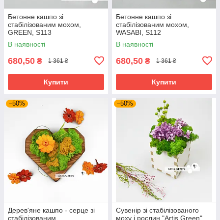
Бетонне кашпо зі
Бетонне кашпо зі
стабілізованим мохом,
стабілізованим мохом,
GREEN, S113
WASABI, S112
В наявності
В наявності
680,50
680,50
₴
₴
1 361 ₴
1 361 ₴
Купити
Купити
–50%
–50%
Дерев'яне кашпо - серце зі
Сувенір зі стабілізованого
стабілізованим
моху і рослин "Artis Green",