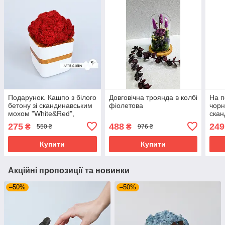
Подарунок. Кашпо з білого
Довговічна троянда в колбі
На п
бетону зі скандинавським
фіолетова
чорн
мохом "White&Red",
скан
S118|2
"Bla
275
488
249
₴
₴
550 ₴
976 ₴
Купити
Купити
Акційні пропозиції та новинки
–50%
–50%