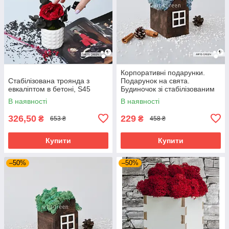
Корпоративні подарунки.
Стабілізована троянда з
Подарунок на свята.
евкаліптом в бетоні, S45
Будиночок зі стабілізованим
мохом, блакитний
В наявності
В наявності
326,50
229
₴
₴
653 ₴
458 ₴
Купити
Купити
–50%
–50%