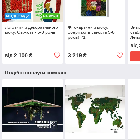
Логотипи з декоративного
Фітокартини з моху.
Виві
моху. Свіжість - 5-8 років!
Зберігають свіжість 5-8
стаб
років! P1
Легк
Про
від
2 100
3 219
від
₴
₴
Подібні послуги компанії