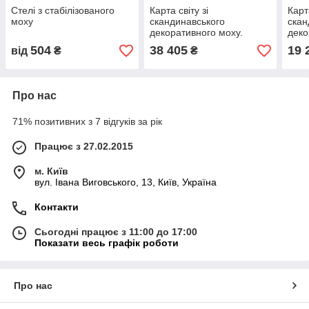
Стелі з стабілізованого
Карта світу зі
Карт
моху
скандинавського
скан
декоративного моху.
деко
Незвичайний декор стіни з
Незв
504
38 405
19 
від
₴
₴
еко-матеріалу
еко-
Про нас
71% позитивних з 7 відгуків за рік
Працює з 27.02.2015
м. Київ
вул. Івана Виговського, 13, Київ, Україна
Контакти
Сьогодні працює з 11:00 до 17:00
Показати весь графік роботи
Про нас