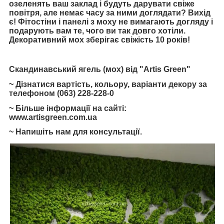
озеленять ваш заклад і будуть дарувати свіже
повітря, але немає часу за ними доглядати? Вихід
є! Фітостіни і панелі з моху не вимагають догляду і
подарують вам те, чого ви так довго хотіли.
Декоративний мох зберігає свіжість 10 років!
Скандинавський ягель (мох) від "Artis Green"
~ Дізнатися вартість, кольору, варіанти декору за
телефоном (063) 228-228-0
~ Більше інформації на сайті:
www.artisgreen.com.ua
~ Напишіть нам для консультації.