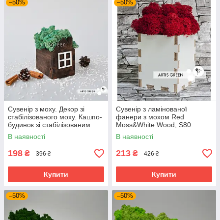
–50%
–50%
Сувенір з моху. Декор зі
Сувенір з ламінованої
стабілізованого моху. Кашпо-
фанери з мохом Red
будинок зі стабілізованим
Moss&White Wood, S80
мохом, бірюзовий.
В наявності
В наявності
Корпоративні подарунки.
198
213
₴
₴
396 ₴
426 ₴
Купити
Купити
–50%
–50%