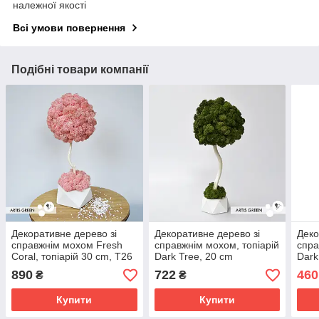
належної якості
Всі умови повернення
Подібні товари компанії
Декоративне дерево зі
Декоративне дерево зі
Деко
справжнім мохом Fresh
справжнім мохом, топіарій
спра
Coral, топіарій 30 cm, T26
Dark Tree, 20 cm
Dark
890
722
460
₴
₴
Купити
Купити