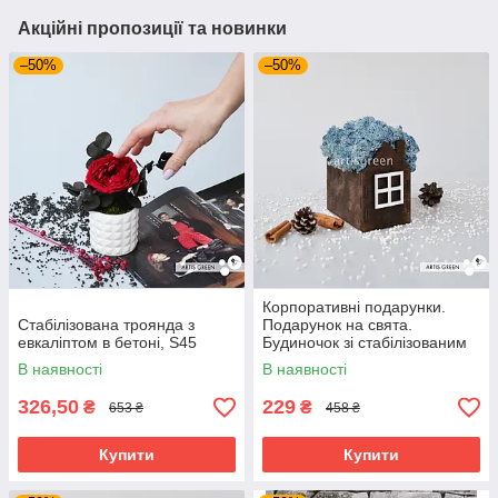
Акційні пропозиції та новинки
–50%
–50%
Корпоративні подарунки.
Стабілізована троянда з
Подарунок на свята.
евкаліптом в бетоні, S45
Будиночок зі стабілізованим
мохом, блакитний
В наявності
В наявності
326,50
229
₴
₴
653 ₴
458 ₴
Купити
Купити