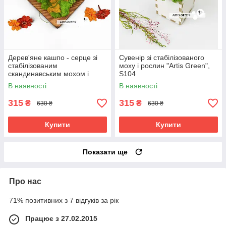
Дерев'яне кашпо - серце зі
Сувенір зі стабілізованого
стабілізованим
моху і рослин "Artis Green",
скандинавським мохом і
S104
цинією, S103
В наявності
В наявності
315
315
₴
₴
630 ₴
630 ₴
Купити
Купити
Показати ще
Про нас
71% позитивних з 7 відгуків за рік
Працює з 27.02.2015