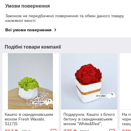
Умови повернення
Законом не передбачено повернення та обмін даного товару
належної якості
Всі умови повернення
Подібні товари компанії
Кашпо зі скандинавським
Подарунок. Кашпо з білого
На п
мохом Fresh Wasabi,
бетону зі скандинавським
чорн
S117|5
мохом "White&Red",
скан
S118|2
"Bla