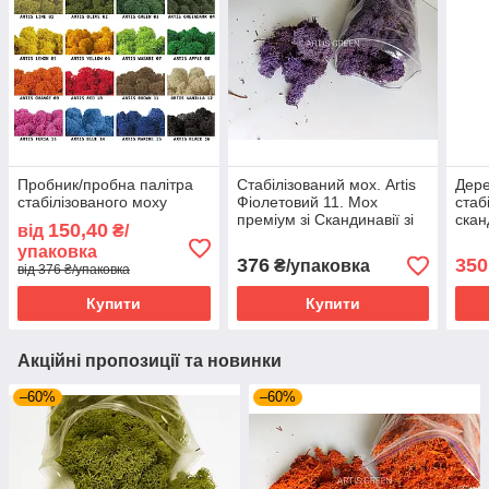
Пробник/пробна палітра
Стабілізований мох. Artis
Дере
стабілізованого моху
Фіолетовий 11. Мох
стаб
преміум зі Скандинавії зі
скан
150,40
від
₴/
знижкою 250 г
дере
упаковка
див.
376
350
₴/упаковка
від 376 ₴/упаковка
Купити
Купити
Акційні пропозиції та новинки
–60%
–60%