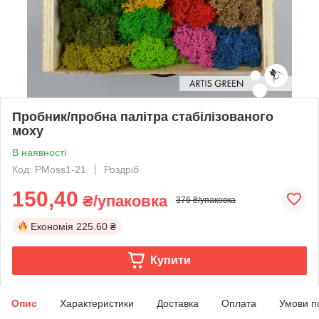
Пробник/пробна палітра стабілізованого
моху
В наявності
Код: PMoss1-21
Роздріб
150,40
₴/упаковка
376 ₴/упаковка
Економія
225.60 ₴
Купити
Опис
Характеристики
Доставка
Оплата
Умови п