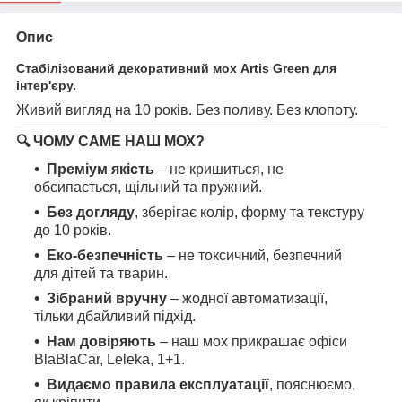
Опис
Стабілізований декоративний мох Artis Green для
інтер'єру.
Живий вигляд на 10 років. Без поливу. Без клопоту.
🔍
ЧОМУ САМЕ НАШ МОХ?
Преміум якість
– не кришиться, не
обсипається, щільний та пружний.
Без догляду
, зберігає колір, форму та текстуру
до 10 років.
Еко-безпечність
– не токсичний, безпечний
для дітей та тварин.
Зібраний вручну
– жодної автоматизації,
тільки дбайливий підхід.
Нам довіряють
– наш мох прикрашає офіси
BlaBlaCar, Leleka, 1+1.
Видаємо правила експлуатації
, пояснюємо,