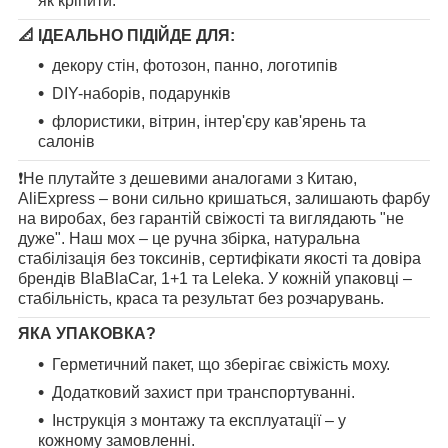
як кріпити.
📐
ІДЕАЛЬНО ПІДІЙДЕ ДЛЯ:
декору стін, фотозон, панно, логотипів
DIY-наборів, подарунків
флористики, вітрин, інтер'єру кав'ярень та
салонів
❗️Не плутайте з дешевими аналогами з Китаю,
AliExpress – вони сильно кришаться, залишають фарбу
на виробах, без гарантій свіжості та виглядають "не
дуже". Наш мох – це ручна збірка, натуральна
стабілізація без токсинів, сертифікати якості та довіра
брендів BlaBlaCar, 1+1 та Leleka. У кожній упаковці –
стабільність, краса та результат без розчарувань.
ЯКА УПАКОВКА?
Герметичний пакет, що зберігає свіжість моху.
Додатковий захист при транспортуванні.
Інструкція з монтажу та експлуатації – у
кожному замовленні.